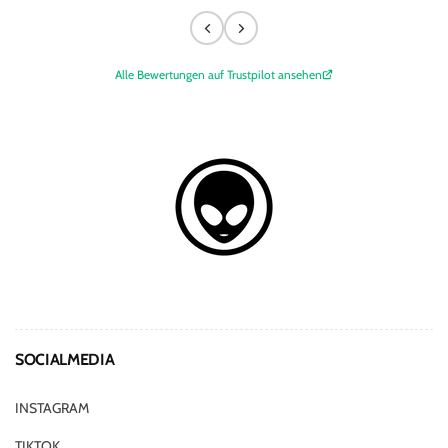
Siebgrößen sowie der hochwertige
Pinsel sind richtig klasse ausgedacht.
Alle Bewertungen auf Trustpilot ansehen
SOCIALMEDIA
INSTAGRAM
TIKTOK