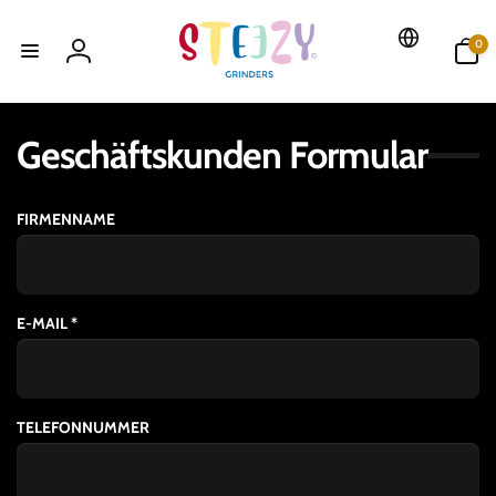
Direkt
zum
0
Inhalt
0
Artikel
Einloggen
Geschäftskunden Formular
FIRMENNAME
E-MAIL
*
TELEFONNUMMER