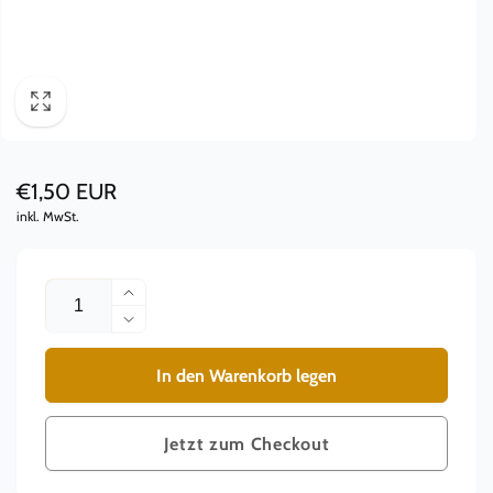
Normaler
€1,50 EUR
inkl. MwSt.
Preis
Anzahl
Erhöhe
die
Verringere
Menge
die
für
Menge
In den Warenkorb legen
Klopfband
für
|
Klopfband
Silikon
|
Jetzt zum Checkout
|
Silikon
55mm
|