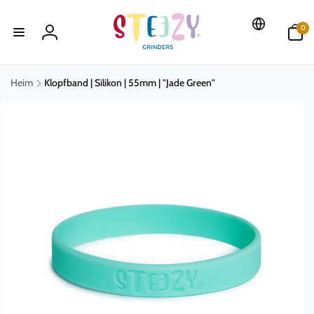
Direkt
zum
0
Inhalt
0
Artikel
Einloggen
Heim
Klopfband | Silikon | 55mm | "Jade Green"
uktinformationen
ngen