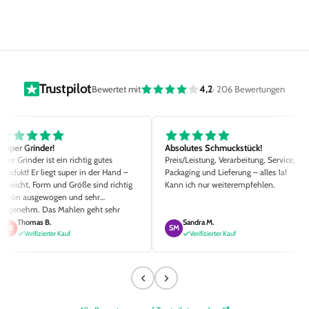
Trustpilot
4,2
Bewertet mit
· 206 Bewertungen
Super Grinder!
Absolutes Schmuckstück!
Euer Grinder ist ein richtig gutes
Preis/Leistung, Verarbeitung, Service,
Produkt! Er liegt super in der Hand –
Packaging und Lieferung – alles 1a!
Gewicht, Form und Größe sind richtig
Kann ich nur weiterempfehlen.
schön ausgewogen und sehr
angenehm. Das Mahlen geht sehr
einfach und der Mahlgrad ist Top. Die
Thomas B.
Sandra M.
TB
SM
kleinen Details wie die
Verifizierter Kauf
Verifizierter Kauf
unterschiedlichen Magnetstärken, zwei
Siebgrößen sowie der hochwertige
Pinsel sind richtig klasse ausgedacht.