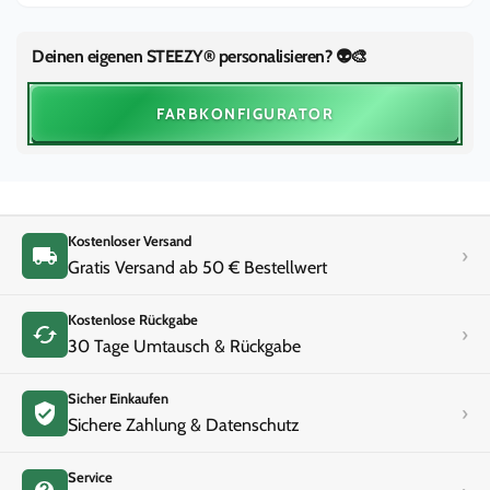
|
55mm
&quot;Jade
|
Deinen eigenen STEEZY® personalisieren? 👽🎨
Green&quot;
&quot;Jade
Green&quot;
FARBKONFIGURATOR
Kostenloser Versand
›
Gratis Versand ab 50 € Bestellwert
Kostenlose Rückgabe
›
30 Tage Umtausch & Rückgabe
Sicher Einkaufen
›
Sichere Zahlung & Datenschutz
Service