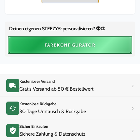
|
55mm
&quot;Blazing
|
Orange&quot;
&quot;Blazing
Orange&quot;
Deinen eigenen STEEZY® personalisieren? 👽🎨
FARBKONFIGURATOR
Kostenloser Versand
›
Gratis Versand ab 50 € Bestellwert
Kostenlose Rückgabe
›
30 Tage Umtausch & Rückgabe
Sicher Einkaufen
›
Sichere Zahlung & Datenschutz