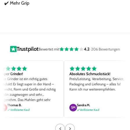
✔️ Mehr Grip
Trustpilot
4,2
Bewertet mit
· 206 Bewertungen
Super Grinder!
Absolutes Schmuckstück!
Euer Grinder ist ein richtig gutes
Preis/Leistung, Verarbeitung, Service,
Produkt! Er liegt super in der Hand –
Packaging und Lieferung – alles 1a!
Gewicht, Form und Größe sind richtig
Kann ich nur weiterempfehlen.
schön ausgewogen und sehr
angenehm. Das Mahlen geht sehr
einfach und der Mahlgrad ist Top. Die
Thomas B.
Sandra M.
TB
SM
kleinen Details wie die
Verifizierter Kauf
Verifizierter Kauf
unterschiedlichen Magnetstärken, zwei
Siebgrößen sowie der hochwertige
Pinsel sind richtig klasse ausgedacht.