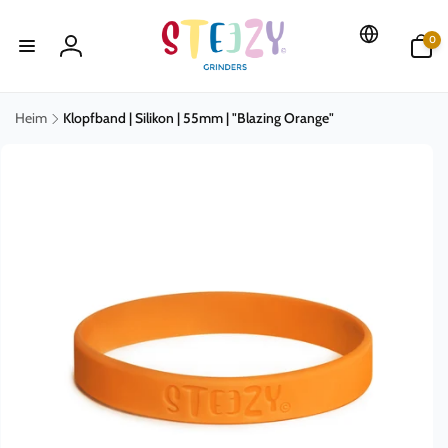
Direkt
zum
0
Inhalt
0
Artikel
Einloggen
Heim
Klopfband | Silikon | 55mm | "Blazing Orange"
uktinformationen
ngen