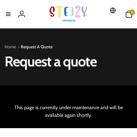
Skip to
content
0
0
items
Log
in
Home
Request A Quote
c
Request a quote
a
t
e
This page is currently under maintenance and will be
available again shortly.
g