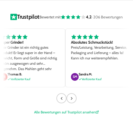
o
Trustpilot
4,2
Bewertet mit
· 206 Bewertungen
r
y
Super Grinder!
Absolutes Schmuckstück!
Euer Grinder ist ein richtig gutes
Preis/Leistung, Verarbeitung, Service,
:
Produkt! Er liegt super in der Hand –
Packaging und Lieferung – alles 1a!
Gewicht, Form und Größe sind richtig
Kann ich nur weiterempfehlen.
schön ausgewogen und sehr
angenehm. Das Mahlen geht sehr
einfach und der Mahlgrad ist Top. Die
Thomas B.
Sandra M.
TB
SM
kleinen Details wie die
Verifizierter Kauf
Verifizierter Kauf
unterschiedlichen Magnetstärken, zwei
Siebgrößen sowie der hochwertige
Pinsel sind richtig klasse ausgedacht.
Alle Bewertungen auf Trustpilot ansehen